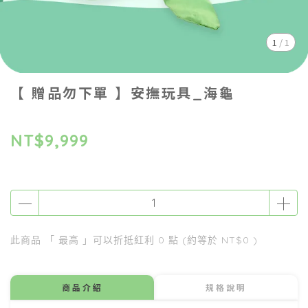
1
/
1
【 贈品勿下單 】安撫玩具_海龜
NT$9,999
此商品 「 最高 」可以折抵紅利
0
點 (約等於
NT$0
)
商品介紹
規格說明